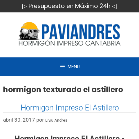
Saltar
▷ Presupuesto en Máximo 24h ◁
al
contenido
MENU
hormigon texturado el astillero
Hormigon Impreso El Astillero
abril 30, 2017
por
Liviu Andres
Hormigon Impreso El Astillero •