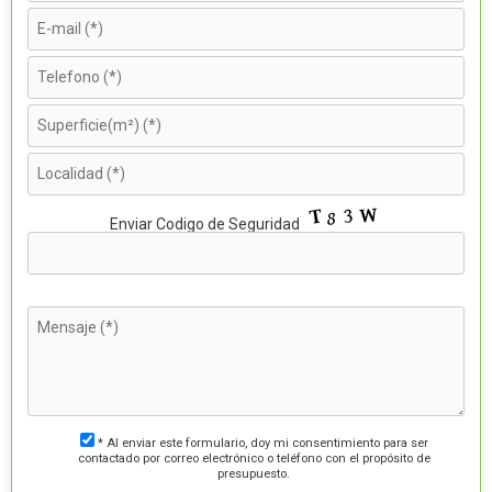
P
Enviar Codigo de Seguridad
o
r
f
a
v
o
r
,
d
e
j
a
e
s
t
* Al enviar este formulario, doy mi consentimiento para ser
e
contactado por correo electrónico o teléfono con el propósito de
c
presupuesto.
a