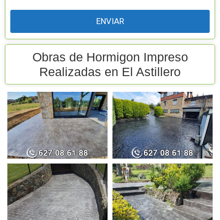
m
p
o
v
a
c
í
o
Obras de Hormigon Impreso
.
Realizadas en El Astillero