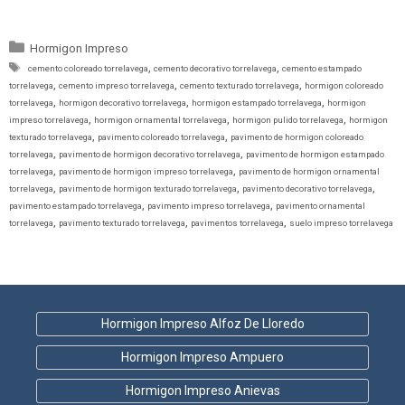
Categorías
Hormigon Impreso
Etiquetas
,
,
cemento coloreado torrelavega
cemento decorativo torrelavega
cemento estampado
,
,
,
torrelavega
cemento impreso torrelavega
cemento texturado torrelavega
hormigon coloreado
,
,
,
torrelavega
hormigon decorativo torrelavega
hormigon estampado torrelavega
hormigon
,
,
,
impreso torrelavega
hormigon ornamental torrelavega
hormigon pulido torrelavega
hormigon
,
,
texturado torrelavega
pavimento coloreado torrelavega
pavimento de hormigon coloreado
,
,
torrelavega
pavimento de hormigon decorativo torrelavega
pavimento de hormigon estampado
,
,
torrelavega
pavimento de hormigon impreso torrelavega
pavimento de hormigon ornamental
,
,
,
torrelavega
pavimento de hormigon texturado torrelavega
pavimento decorativo torrelavega
,
,
pavimento estampado torrelavega
pavimento impreso torrelavega
pavimento ornamental
,
,
,
torrelavega
pavimento texturado torrelavega
pavimentos torrelavega
suelo impreso torrelavega
Hormigon Impreso Alfoz De Lloredo
Hormigon Impreso Ampuero
Hormigon Impreso Anievas