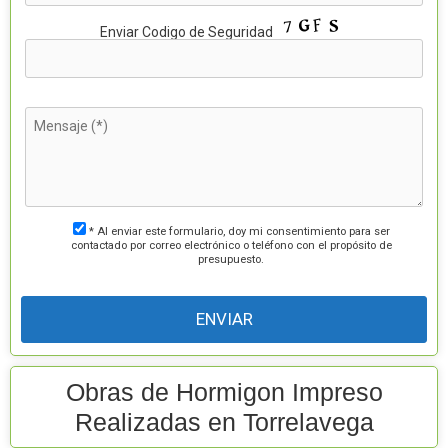
P
Enviar Codigo de Seguridad
o
r
f
a
v
o
r
,
d
e
j
a
e
s
t
* Al enviar este formulario, doy mi consentimiento para ser
e
contactado por correo electrónico o teléfono con el propósito de
c
presupuesto.
a
m
p
o
v
a
c
í
o
Obras de Hormigon Impreso
.
Realizadas en Torrelavega