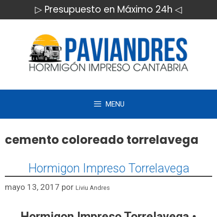
Saltar
▷ Presupuesto en Máximo 24h ◁
al
contenido
MENU
cemento coloreado torrelavega
Hormigon Impreso Torrelavega
mayo 13, 2017
por
Liviu Andres
Hormigon Impreso Torrelavega •