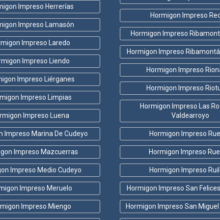
igon Impreso Herrerías
Hormigon Impreso Reo
migon Impreso Lamasón
Hormigon Impreso Ribamont
rmigon Impreso Laredo
Hormigon Impreso Ribamontá
rmigon Impreso Liendo
Hormigon Impreso Rion
igon Impreso Liérganes
Hormigon Impreso Riot
migon Impreso Limpias
Hormigon Impreso Las Ro
rmigon Impreso Luena
Valdearroyo
n Impreso Marina De Cudeyo
Hormigon Impreso Ru
gon Impreso Mazcuerras
Hormigon Impreso Ru
on Impreso Medio Cudeyo
Hormigon Impreso Rui
migon Impreso Meruelo
Hormigon Impreso San Felice
migon Impreso Miengo
Hormigon Impreso San Miguel