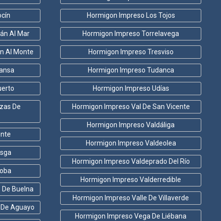
cín
Hormigon Impreso Los Tojos
án Al Mar
Hormigon Impreso Torrelavega
n Al Monte
Hormigon Impreso Tresviso
ansa
Hormigon Impreso Tudanca
uerto
Hormigon Impreso Udías
zas De
Hormigon Impreso Val De San Vicente
Hormigon Impreso Valdáliga
ente
Hormigon Impreso Valdeolea
esga
Hormigon Impreso Valdeprado Del Río
loba
Hormigon Impreso Valderredible
s De Buelna
Hormigon Impreso Valle De Villaverde
 De Aguayo
Hormigon Impreso Vega De Liébana