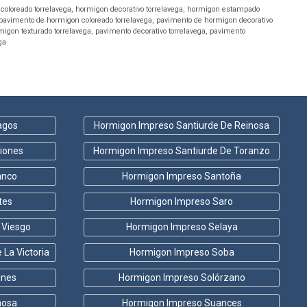
coloreado torrelavega
,
hormigon decorativo torrelavega
,
hormigon estampado
pavimento de hormigon coloreado torrelavega
,
pavimento de hormigon decorativo
igon texturado torrelavega
,
pavimento decorativo torrelavega
,
pavimento
ga
agos
Hormigon Impreso Santiurde De Reinosa
iones
Hormigon Impreso Santiurde De Toranzo
anco
Hormigon Impreso Santoña
tes
Hormigon Impreso Saro
 Viesgo
Hormigon Impreso Selaya
La Victoria
Hormigon Impreso Soba
ines
Hormigon Impreso Solórzano
nosa
Hormigon Impreso Suances