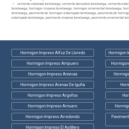
m
Etiquetas
cemento coloreado torrelavega
,
cemento decorativo torrelavega
,
cemento estam
p
torrelavega
,
hormigon impreso torrelavega
,
hormigon ornamental torrelavega
,
horm
o
torrelavega
,
pavimento de hormigon estampado torrelavega
,
pavimento de hormigo
v
estampado torrelavega
,
pavimento impreso torrelavega
,
pavimento ornamental tor
a
c
í
o
.
Hormigon Impreso Alfoz De Lloredo
Hormigon I
Hormigon Impreso Ampuero
Hormigon
Hormigon Impreso Anievas
Hormigo
Hormigon Impreso Arenas De Iguña
Horm
Hormigon Impreso Argoños
Hor
Hormigon Impreso Arnuero
Hormig
Hormigon Impreso Arredondo
Paviment
Hormigon Impreso El Astillero