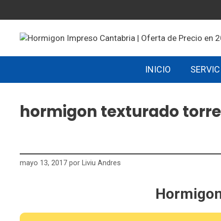
Saltar
al
contenido
INICIO
SERVIC
hormigon texturado torr
mayo 13, 2017
por
Liviu Andres
Hormigon 