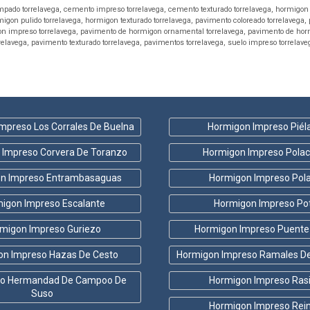
pado torrelavega
,
cemento impreso torrelavega
,
cemento texturado torrelavega
,
hormigon 
igon pulido torrelavega
,
hormigon texturado torrelavega
,
pavimento coloreado torrelavega
,
n impreso torrelavega
,
pavimento de hormigon ornamental torrelavega
,
pavimento de horm
relavega
,
pavimento texturado torrelavega
,
pavimentos torrelavega
,
suelo impreso torrelave
mpreso Los Corrales De Buelna
Hormigon Impreso Piél
 Impreso Corvera De Toranzo
Hormigon Impreso Polac
n Impreso Entrambasaguas
Hormigon Impreso Pol
igon Impreso Escalante
Hormigon Impreso Po
migon Impreso Guriezo
Hormigon Impreso Puente
on Impreso Hazas De Cesto
Hormigon Impreso Ramales De 
o Hermandad De Campoo De
Hormigon Impreso Ras
Suso
Hormigon Impreso Rei