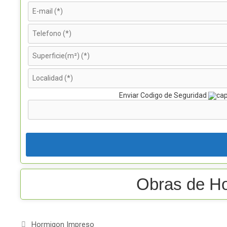
Enviar Codigo de Seguridad
P
o
r
f
a
v
o
r
,
d
e
j
Obras de Ho
a
e
s
t
e
c
Categorías
a
Hormigon Impreso