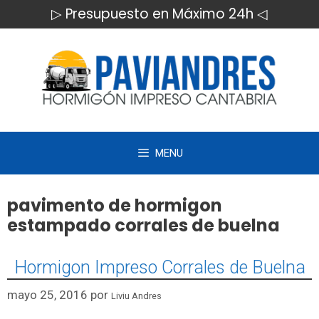
Saltar
▷ Presupuesto en Máximo 24h ◁
al
contenido
MENU
pavimento de hormigon
estampado corrales de buelna
Hormigon Impreso Corrales de Buelna
mayo 25, 2016
por
Liviu Andres