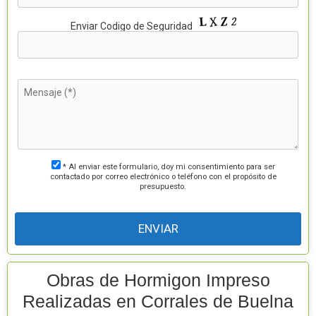
P
Enviar Codigo de Seguridad
o
r
f
a
v
o
r
,
d
e
j
a
e
s
t
* Al enviar este formulario, doy mi consentimiento para ser
e
contactado por correo electrónico o teléfono con el propósito de
c
presupuesto.
a
m
p
o
v
a
c
í
o
Obras de Hormigon Impreso
.
Realizadas en Corrales de Buelna