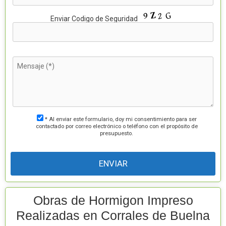
P
Enviar Codigo de Seguridad
o
r
f
a
v
o
r
,
d
e
j
a
e
s
t
* Al enviar este formulario, doy mi consentimiento para ser
e
contactado por correo electrónico o teléfono con el propósito de
c
presupuesto.
a
m
p
o
v
a
c
í
o
Obras de Hormigon Impreso
.
Realizadas en Corrales de Buelna