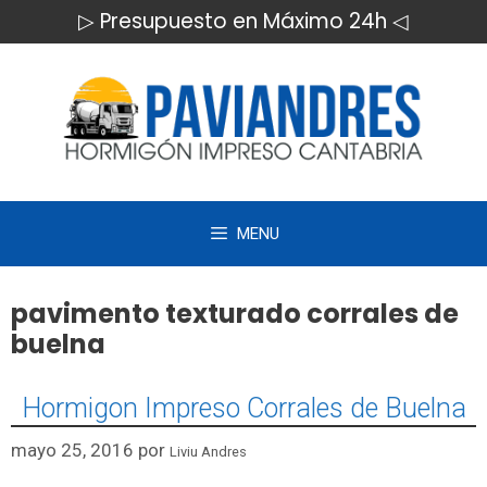
Saltar
▷ Presupuesto en Máximo 24h ◁
al
contenido
MENU
pavimento texturado corrales de
buelna
Hormigon Impreso Corrales de Buelna
mayo 25, 2016
por
Liviu Andres